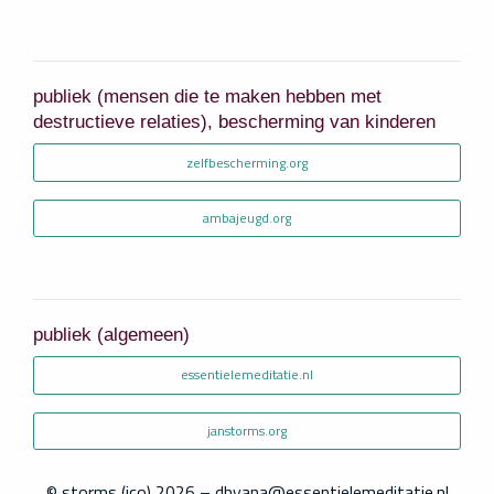
publiek (mensen die te maken hebben met
destructieve relaties), bescherming van kinderen
zelfbescherming.org
ambajeugd.org
publiek (algemeen)
essentielemeditatie.nl
janstorms.org
© storms (ico)
2026
–
dhyana@essentielemeditatie.nl