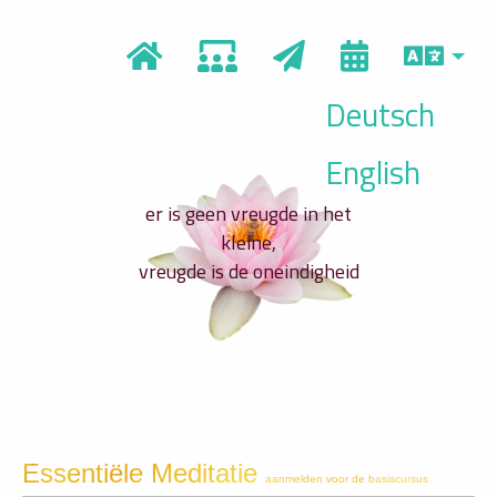
Deutsch
English
er is geen vreugde in het
kleine,
vreugde is de oneindigheid
Essentiële Meditatie
aanmelden voor de basiscursus