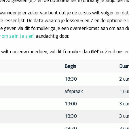
ervolglessen (6,7 en de optionele les 8) ontvang je altijd per ma
 wanneer je er zeker van bent dat je de cursus wilt volgen en da
essenlijst. De data waarop je lessen 6 en 7 en de optionele les 
 te geven via dit formulier ga je een overeenkomst aan om aan
 om ze in te zien)
aandachtig door.
 wilt opnieuw meedoen, vul dit formulier dan
niet
in. Zend ons ee
Begin
Duur
18:30
2 uu
afspraak
1 uu
19:00
3 uu
18:30
3 uu
09:30
3 uu