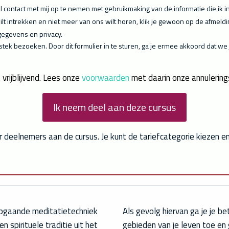
l contact met mij op te nemen met gebruikmaking van de informatie die ik in 
wilt intrekken en niet meer van ons wilt horen, klik je gewoon op de afmel
gegevens en privacy.
stek bezoeken. Door dit formulier in te sturen, ga je ermee akkoord dat
t vrijblijvend. Lees onze
voorwaarden
met daarin onze annulering
Ik neem deel aan deze cursus
or deelnemers aan de cursus. Je kunt de tariefcategorie kiezen 
epgaande meditatietechniek
Als gevolg hiervan ga je je be
n spirituele traditie uit het
gebieden van je leven toe en 