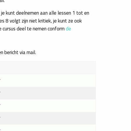
il.
t je kunt deelnemen aan alle lessen 1 tot en
8 volgt zijn niet kritiek, je kunt ze ook
 de cursus deel te nemen conform
de
n bericht via mail.
r
r
r
r
r