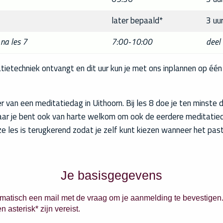
later bepaald*
3 uur
 na les 7
7:00-10:00
deel
itatietechniek ontvangt en dit uur kun je met ons inplannen op é
ader van een meditatiedag in Uithoorn. Bij les 8 doe je ten minst
aar je bent ook van harte welkom om ook de eerdere meditatie
eze les is terugkerend zodat je zelf kunt kiezen wanneer het pa
Je basisgegevens
tomatisch een mail met de vraag om je aanmelding te bevestigen. A
asterisk* zijn vereist.